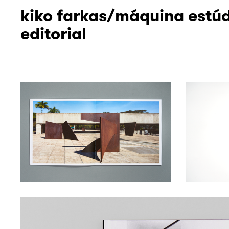
kiko farkas/máquina estú
editorial