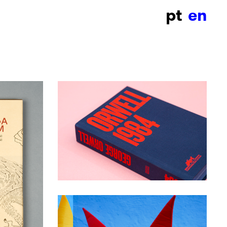
pt
en