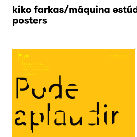
kiko farkas/máquina estú
posters