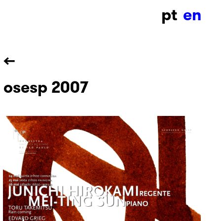
pt
en
←
osesp 2007