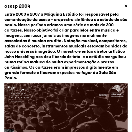
osesp 2004
Entre 2003 e 2007 a Máquina Estúdio foi responsável pela
comunicação da osesp – orquestra sinfônica do estado de são
paulo. Nesse período criamos uma série de mais de 300
cartazes. Nosso objetivo foi criar paralelos entre musica e
imagens, sem usar jamais as imagens normalmente
associadas à musica erudita. Notação musical, compositores,
salas de concerto, instrumentos musicais estavam banidos do
nosso universo imagético. O maestro e então diretor artístico
John Neschling nos deu liberdade total e o estúdio mergulhou
numa rotina maluca de muita experimentação e prazos
curtíssimos. Os cartazes eram impressos digitalmente em
grande formato e ficavam expostos no
foyer
da Sala São
Paulo.