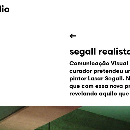
dio
←
segall realist
Comunicação Visual 
curador pretendeu um
pintor Lasar Segall.
que com essa nova pr
revelando aquilo que