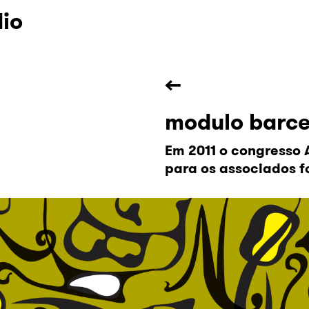
dio
←
modulo barce
Em 2011 o congresso 
para os associados f