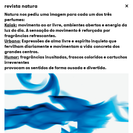
revista natura
Natura nos pediu uma imagem para cada um dos três
perfumes:
Kaiak:
movimento ao ar livre, ambientes abertos e energia da
luz do dia. A sensação do movimento é reforçada por
fragrâncias refrescantes.
Urbano:
Expressões de alma livre e espírito inquieto que
fervilham diariamente e movimentam a vida concreta dos
grandes centros.
Humor:
fragrâncias inusitadas, frascos coloridos e cartuchos
irreverentes
provocam os sentidos de forma ousada e divertida.