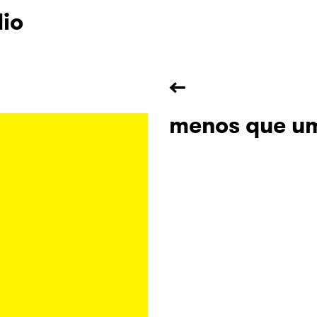
dio
←
menos que u