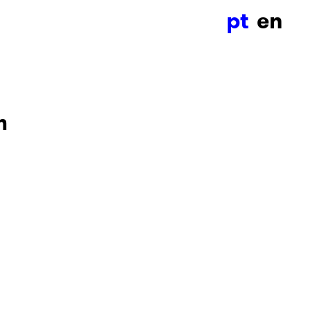
pt
en
m